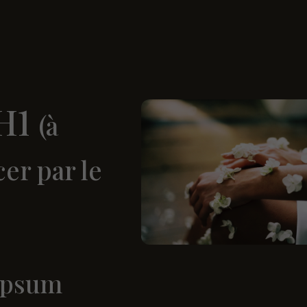
 H1
(à
er par le
ipsum